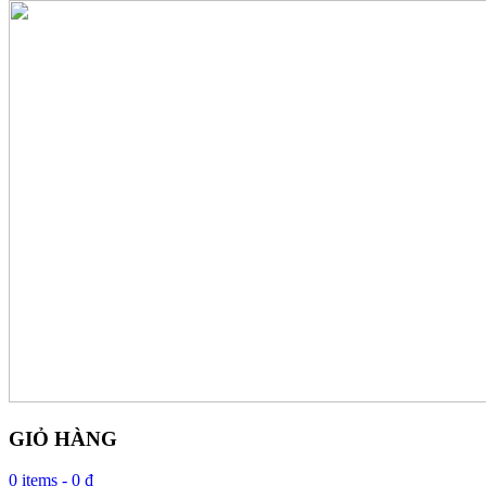
GIỎ HÀNG
0 items -
0 ₫