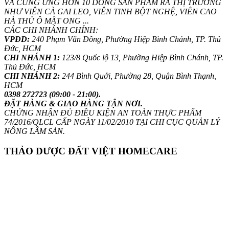
VÀ CUNG ỨNG HƠN 10 DÒNG SẢN PHẨM RA THỊ TRƯỜNG
NHƯ VIÊN CÀ GAI LEO, VIÊN TINH BỘT NGHỆ, VIÊN CAO
HÀ THỦ Ô MẬT ONG ...
CÁC CHI NHÁNH CHÍNH:
VPĐD:
240 Phạm Văn Đồng, Phường Hiệp Bình Chánh, TP. Thủ
Đức, HCM
CHI NHÁNH 1:
123/8 Quốc lộ 13, Phường Hiệp Bình Chánh, TP.
Thủ Đức, HCM
CHI NHÁNH 2:
244 Bình Quới, Phường 28, Quận Bình Thạnh,
HCM
0398 272723 (09:00 - 21:00).
ĐẶT HÀNG & GIAO HÀNG TẬN NƠI.
CHỨNG NHẬN ĐỦ ĐIỀU KIỆN AN TOÀN THỰC PHẨM
74/2016/QLCL CẤP NGÀY 11/02/2010 TẠI CHI CỤC QUẢN LÝ
NÔNG LÂM SẢN.
THẢO DƯỢC ĐẤT VIỆT HOMECARE