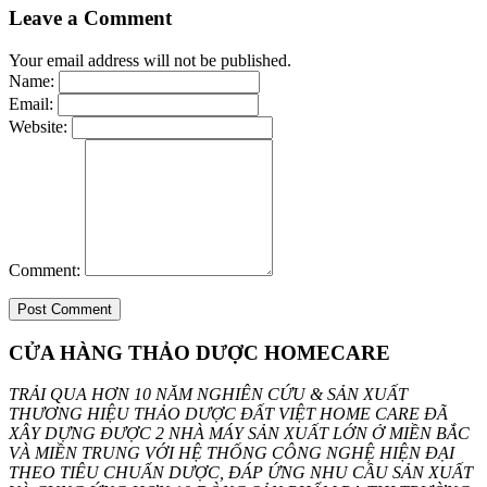
Leave a Comment
Your email address will not be published.
Name:
Email:
Website:
Comment:
CỬA HÀNG THẢO DƯỢC HOMECARE
TRẢI QUA HƠN 10 NĂM NGHIÊN CỨU & SẢN XUẤT
THƯƠNG HIỆU THẢO DƯỢC ĐẤT VIỆT HOME CARE ĐÃ
XÂY DỰNG ĐƯỢC 2 NHÀ MÁY SẢN XUẤT LỚN Ở MIỀN BẮC
VÀ MIỀN TRUNG VỚI HỆ THỐNG CÔNG NGHỆ HIỆN ĐẠI
THEO TIÊU CHUẨN DƯỢC, ĐÁP ỨNG NHU CẦU SẢN XUẤT