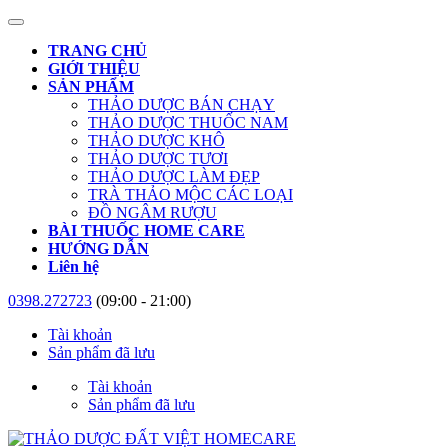
TRANG CHỦ
GIỚI THIỆU
SẢN PHẨM
THẢO DƯỢC BÁN CHẠY
THẢO DƯỢC THUỐC NAM
THẢO DƯỢC KHÔ
THẢO DƯỢC TƯƠI
THẢO DƯỢC LÀM ĐẸP
TRÀ THẢO MỘC CÁC LOẠI
ĐỒ NGÂM RƯỢU
BÀI THUỐC HOME CARE
HƯỚNG DẪN
Liên hệ
0398.272723
(09:00 - 21:00)
Tài khoản
Sản phẩm đã lưu
Tài khoản
Sản phẩm đã lưu