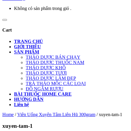
Không có sản phẩm trong giỏ .
Cart
TRANG CHỦ
GIỚI THIỆU
SẢN PHẨM
THẢO DƯỢC BÁN CHẠY
THẢO DƯỢC THUỐC NAM
THẢO DƯỢC KHÔ
THẢO DƯỢC TƯƠI
THẢO DƯỢC LÀM ĐẸP
TRÀ THẢO MỘC CÁC LOẠI
ĐỒ NGÂM RƯỢU
BÀI THUỐC HOME CARE
HƯỚNG DẪN
Liên hệ
Home
/
Viên Uống Xuyên Tâm Liên Hũ 300gram
/
xuyen-tam-1
xuyen-tam-1