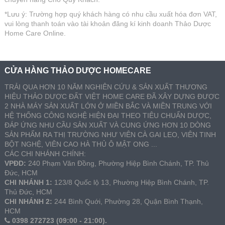
*Lưu ý: Trường hợp quý khách hàng có nhu cầu xuất hóa đơn VAT,
vui lòng thanh toán vào tài khoản đăng kí kinh doanh Thảo Dược
Home Care Online.
CỬA HÀNG THẢO DƯỢC HOMECARE
TRẢI QUA HƠN 10 NĂM NGHIÊN CỨU & SẢN XUẤT THƯƠNG
HIỆU THẢO DƯỢC ĐẤT VIỆT HOME CARE ĐÃ XÂY DỰNG ĐƯỢC
2 NHÀ MÁY SẢN XUẤT LỚN Ở MIỀN BẮC VÀ MIỀN TRUNG VỚI
HỆ THỐNG CÔNG NGHỆ HIỆN ĐẠI THEO TIÊU CHUẨN DƯỢC,
ĐÁP ỨNG NHU CẦU SẢN XUẤT VÀ CUNG ỨNG HƠN 10 DÒNG
SẢN PHẨM RA THỊ TRƯỜNG NHƯ VIÊN CÀ GAI LEO, VIÊN TINH
BỘT NGHỆ, VIÊN CAO HÀ THỦ Ô MẬT ONG ...
CÁC CHI NHÁNH CHÍNH:
VPĐD:
240 Phạm Văn Đồng, Phường Hiệp Bình Chánh, TP. Thủ
Đức, HCM
CHI NHÁNH 1:
123/8 Quốc lộ 13, Phường Hiệp Bình Chánh, TP.
Thủ Đức, HCM
CHI NHÁNH 2:
244 Bình Quới, Phường 28, Quận Bình Thạnh,
HCM
0398 272723 (09:00 - 21:00).