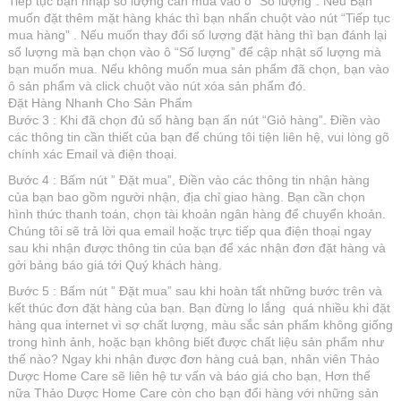
Tiếp tục bạn nhập số lượng cần mua vào ô “Số lượng”. Nếu Bạn
muốn đặt thêm mặt hàng khác thì bạn nhấn chuột vào nút “Tiếp tục
mua hàng” . Nếu muốn thay đổi số lượng đặt hàng thì bạn đánh lại
số lượng mà bạn chọn vào ô “Số lượng” để cập nhật số lượng mà
bạn muốn mua. Nếu không muốn mua sản phẩm đã chọn, bạn vào
ô sản phẩm và click chuột vào nút xóa sản phẩm đó.
Đặt Hàng Nhanh Cho Sản Phẩm
Bước 3 : Khi đã chọn đủ số hàng bạn ấn nút “Giỏ hàng”. Điền vào
các thông tin cần thiết của bạn để chúng tôi tiện liên hệ, vui lòng gõ
chính xác Email và điện thoại.
Bước 4 : Bấm nút ” Đặt mua”, Điền vào các thông tin nhận hàng
của bạn bao gồm người nhận, địa chỉ giao hàng. Bạn cần chọn
hình thức thanh toán, chọn tài khoản ngân hàng để chuyển khoản.
Chúng tôi sẽ trả lời qua email hoặc trực tiếp qua điện thoại ngay
sau khi nhận được thông tin của bạn để xác nhận đơn đặt hàng và
gởi bảng báo giá tới Quý khách hàng.
Bước 5 : Bấm nút ” Đặt mua” sau khi hoàn tất những bước trên và
kết thúc đơn đặt hàng của bạn. Bạn đừng lo lắng quá nhiều khi đặt
hàng qua internet vì sợ chất lượng, màu sắc sản phẩm không giống
trong hình ảnh, hoặc bạn không biết được chất liệu sản phẩm như
thế nào? Ngay khi nhận được đơn hàng cuả bạn, nhân viên Thảo
Dược Home Care sẽ liên hệ tư vấn và báo giá cho bạn, Hơn thế
nữa Thảo Dược Home Care còn cho bạn đổi hàng với những sản