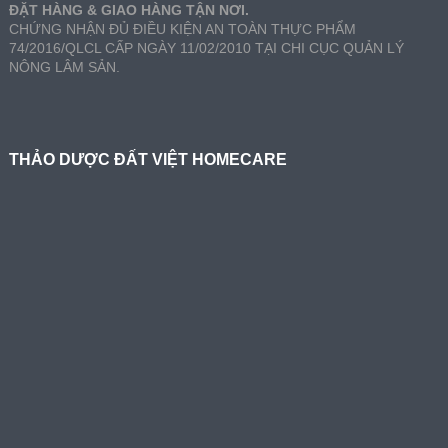
ĐẶT HÀNG & GIAO HÀNG TẬN NƠI.
CHỨNG NHẬN ĐỦ ĐIỀU KIỆN AN TOÀN THỰC PHẨM
74/2016/QLCL CẤP NGÀY 11/02/2010 TẠI CHI CỤC QUẢN LÝ
NÔNG LÂM SẢN.
THẢO DƯỢC ĐẤT VIỆT HOMECARE