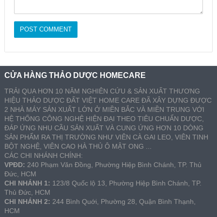
CỬA HÀNG THẢO DƯỢC HOMECARE
TRẢI QUA HƠN 10 NĂM NGHIÊN CỨU & SẢN XUẤT THƯƠNG
HIỆU THẢO DƯỢC ĐẤT VIỆT HOME CARE ĐÃ XÂY DỰNG ĐƯỢC
2 NHÀ MÁY SẢN XUẤT LỚN Ở MIỀN BẮC VÀ MIỀN TRUNG VỚI
HỆ THỐNG CÔNG NGHỆ HIỆN ĐẠI THEO TIÊU CHUẨN DƯỢC,
ĐÁP ỨNG NHU CẦU SẢN XUẤT VÀ CUNG ỨNG HƠN 10 DÒNG
SẢN PHẨM RA THỊ TRƯỜNG NHƯ VIÊN CÀ GAI LEO, VIÊN TINH
BỘT NGHỆ, VIÊN CAO HÀ THỦ Ô MẬT ONG ...
CÁC CHI NHÁNH CHÍNH:
VPĐD:
240 Phạm Văn Đồng, Phường Hiệp Bình Chánh, TP. Thủ
Đức, HCM
CHI NHÁNH 1:
123/8 Quốc lộ 13, Phường Hiệp Bình Chánh, TP.
Thủ Đức, HCM
CHI NHÁNH 2:
244 Bình Quới, Phường 28, Quận Bình Thạnh,
HCM