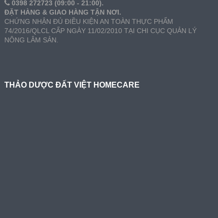
0398 272723 (09:00 - 21:00).
ĐẶT HÀNG & GIAO HÀNG TẬN NƠI.
CHỨNG NHẬN ĐỦ ĐIỀU KIỆN AN TOÀN THỰC PHẨM
74/2016/QLCL CẤP NGÀY 11/02/2010 TẠI CHI CỤC QUẢN LÝ
NÔNG LÂM SẢN.
THẢO DƯỢC ĐẤT VIỆT HOMECARE