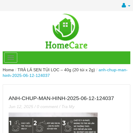
Home
/
TRÀ LÁ SEN TÚI LỌC – 40g (20 túi x 2g)
/
anh-chup-man-
hinh-2025-06-12-124037
ANH-CHUP-MAN-HINH-2025-06-12-124037
Jun 12, 2025
/
0 comment
/
Tra My