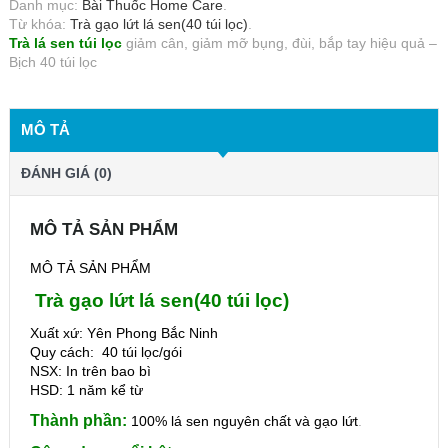
Danh mục:
Bài Thuốc Home Care
.
Từ khóa:
Trà gạo lứt lá sen(40 túi lọc)
.
Trà lá sen túi lọc
giảm cân, giảm mỡ bụng, đùi, bắp tay hiệu quả –
Bịch 40 túi lọc
MÔ TẢ
ĐÁNH GIÁ (0)
MÔ TẢ SẢN PHẨM
MÔ TẢ SẢN PHẨM
Trà gạo lứt lá sen(40 túi lọc)
Xuất xứ: Yên Phong Bắc Ninh
Quy cách: 40 túi lọc/gói
NSX: In trên bao bì
HSD: 1 năm kể từ
Thành phần:
100% lá sen nguyên chất và gạo lứt
.