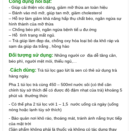
Công dụng nổi bật:
- Giúp cải thiện vóc dáng, giảm mỡ thừa an toàn hiệu
– Đánh vào mô mỡ, giúp tan mỡ, giảm cholesterol
– Hỗ trợ làm giảm khả năng hấp thụ chất béo, ngăn ngừa sự
hình thành của mỡ thừa
– Chống béo phì, ngăn ngừa bệnh tiể.u đư.ờng
– Hỗ tình trạng mất ngủ.
– Trà giúp làm đẹp da, chống oxy hóa loại bỏ da khô ráp và
sạm da giúp da trắng , hồng hào
Đối tượng sử dụng:
Những người cơ địa dễ tăng cân,
béo phì, người mệt mỏi, thiếu ngủ,…
Cách dùng:
-
Trà túi lọc gạo lứt lá sen có thê sử dụng trà
hàng ngày.
Pha 1 túi lọc trà cùng 450 – 500ml nước sôi (có thể căn
chỉnh tùy sở thích để có được độ đậm nhạt của trà) khoảng 5
phút và thưởng thức
- Có thể pha 2 túi lọc với 1 – 1,5 nước uống cả ngày (uống
nóng hoặc lạnh tùy sở thích)
- Bảo quản nơi khô ráo, thoáng mát, tránh ánh nắng trực tiếp
của mặt trời
(Sản phẩm không phải là thuốc và không có tác dụng thay