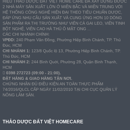
HIỆU THẢO DƯỢC ĐẤT VIỆT HOME CARE ĐÃ XÂY DỰNG ĐƯỢC
2 NHÀ MÁY SẢN XUẤT LỚN Ở MIỀN BẮC VÀ MIỀN TRUNG VỚI
HỆ THỐNG CÔNG NGHỆ HIỆN ĐẠI THEO TIÊU CHUẨN DƯỢC,
ĐÁP ỨNG NHU CẦU SẢN XUẤT VÀ CUNG ỨNG HƠN 10 DÒNG
SẢN PHẨM RA THỊ TRƯỜNG NHƯ VIÊN CÀ GAI LEO, VIÊN TINH
BỘT NGHỆ, VIÊN CAO HÀ THỦ Ô MẬT ONG ...
CÁC CHI NHÁNH CHÍNH:
VPĐD:
240 Phạm Văn Đồng, Phường Hiệp Bình Chánh, TP. Thủ
Đức, HCM
CHI NHÁNH 1:
123/8 Quốc lộ 13, Phường Hiệp Bình Chánh, TP.
Thủ Đức, HCM
CHI NHÁNH 2:
244 Bình Quới, Phường 28, Quận Bình Thạnh,
HCM
0398 272723 (09:00 - 21:00).
ĐẶT HÀNG & GIAO HÀNG TẬN NƠI.
CHỨNG NHẬN ĐỦ ĐIỀU KIỆN AN TOÀN THỰC PHẨM
74/2016/QLCL CẤP NGÀY 11/02/2010 TẠI CHI CỤC QUẢN LÝ
NÔNG LÂM SẢN.
THẢO DƯỢC ĐẤT VIỆT HOMECARE