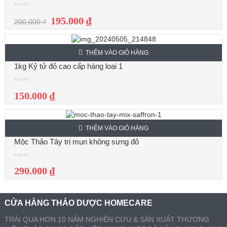
195.000 ₫
200.000 ₫
THÊM VÀO GIỎ HÀNG
1kg Kỷ tử đỏ cao cấp hàng loại 1
150.000 ₫
THÊM VÀO GIỎ HÀNG
Mộc Thảo Tây trị mụn không sưng đỏ
290.000 ₫
CỬA HÀNG THẢO DƯỢC HOMECARE
TRẢI QUA HƠN 10 NĂM NGHIÊN CỨU & SẢN XUẤT THƯƠNG