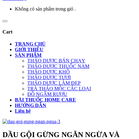
Không có sản phẩm trong giỏ .
Cart
TRANG CHỦ
GIỚI THIỆU
SẢN PHẨM
THẢO DƯỢC BÁN CHẠY
THẢO DƯỢC THUỐC NAM
THẢO DƯỢC KHÔ
THẢO DƯỢC TƯƠI
THẢO DƯỢC LÀM ĐẸP
TRÀ THẢO MỘC CÁC LOẠI
ĐỒ NGÂM RƯỢU
BÀI THUỐC HOME CARE
HƯỚNG DẪN
Liên hệ
DẦU GỘI GỪNG NGĂN NGỪA VÀ