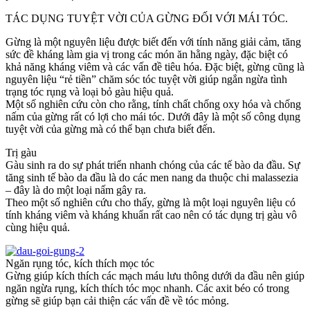
TÁC DỤNG TUYỆT VỜI CỦA GỪNG ĐỐI VỚI MÁI TÓC.
Gừng là một nguyên liệu được biết đến với tính năng giải cảm, tăng
sức đề kháng làm gia vị trong các món ăn hằng ngày, đặc biệt có
khả năng kháng viêm và các vấn đề tiêu hóa. Đặc biệt, gừng cũng là
nguyên liệu “rẻ tiền” chăm sóc tóc tuyệt vời giúp ngắn ngừa tình
trạng tóc rụng và loại bỏ gàu hiệu quả.
Một số nghiên cứu còn cho rằng, tính chất chống oxy hóa và chống
nấm của gừng rất có lợi cho mái tóc. Dưới đây là một số công dụng
tuyệt vời của gừng mà có thể bạn chưa biết đến.
Trị gàu
Gàu sinh ra do sự phát triển nhanh chóng của các tế bào da đầu. Sự
tăng sinh tế bào da đầu là do các men nang da thuộc chi malassezia
– đây là do một loại nấm gây ra.
Theo một số nghiên cứu cho thấy, gừng là một loại nguyên liệu có
tính kháng viêm và kháng khuẩn rất cao nên có tác dụng trị gàu vô
cùng hiệu quả.
Ngăn rụng tóc, kích thích mọc tóc
Gừng giúp kích thích các mạch máu lưu thông dưới da đầu nên giúp
ngăn ngừa rụng, kích thích tóc mọc nhanh. Các axit béo có trong
gừng sẽ giúp bạn cải thiện các vấn đề về tóc mỏng.