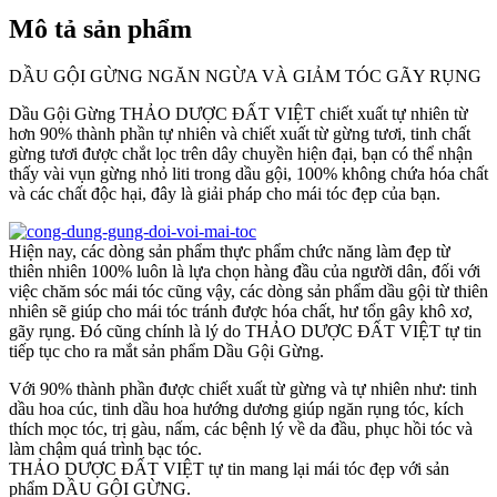
Mô tả sản phẩm
DẦU GỘI GỪNG NGĂN NGỪA VÀ GIẢM TÓC GÃY RỤNG
Dầu Gội Gừng THẢO DƯỢC ĐẤT VIỆT chiết xuất tự nhiên từ
hơn 90% thành phần tự nhiên và chiết xuất từ gừng tươi, tinh chất
gừng tươi được chắt lọc trên dây chuyền hiện đại, bạn có thể nhận
thấy vài vụn gừng nhỏ liti trong dầu gội, 100% không chứa hóa chất
và các chất độc hại, đây là giải pháp cho mái tóc đẹp của bạn.
Hiện nay, các dòng sản phẩm thực phẩm chức năng làm đẹp từ
thiên nhiên 100% luôn là lựa chọn hàng đầu của người dân, đối với
việc chăm sóc mái tóc cũng vậy, các dòng sản phẩm dầu gội từ thiên
nhiên sẽ giúp cho mái tóc tránh được hóa chất, hư tổn gây khô xơ,
gãy rụng. Đó cũng chính là lý do THẢO DƯỢC ĐẤT VIỆT tự tin
tiếp tục cho ra mắt sản phẩm Dầu Gội Gừng.
Với 90% thành phần được chiết xuất từ gừng và tự nhiên như: tinh
dầu hoa cúc, tinh dầu hoa hướng dương giúp ngăn rụng tóc, kích
thích mọc tóc, trị gàu, nấm, các bệnh lý về da đầu, phục hồi tóc và
làm chậm quá trình bạc tóc.
THẢO DƯỢC ĐẤT VIỆT tự tin mang lại mái tóc đẹp với sản
phẩm DẦU GỘI GỪNG.