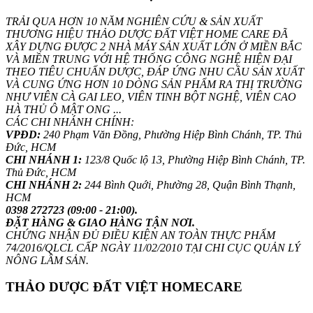
TRẢI QUA HƠN 10 NĂM NGHIÊN CỨU & SẢN XUẤT
THƯƠNG HIỆU THẢO DƯỢC ĐẤT VIỆT HOME CARE ĐÃ
XÂY DỰNG ĐƯỢC 2 NHÀ MÁY SẢN XUẤT LỚN Ở MIỀN BẮC
VÀ MIỀN TRUNG VỚI HỆ THỐNG CÔNG NGHỆ HIỆN ĐẠI
THEO TIÊU CHUẨN DƯỢC, ĐÁP ỨNG NHU CẦU SẢN XUẤT
VÀ CUNG ỨNG HƠN 10 DÒNG SẢN PHẨM RA THỊ TRƯỜNG
NHƯ VIÊN CÀ GAI LEO, VIÊN TINH BỘT NGHỆ, VIÊN CAO
HÀ THỦ Ô MẬT ONG ...
CÁC CHI NHÁNH CHÍNH:
VPĐD:
240 Phạm Văn Đồng, Phường Hiệp Bình Chánh, TP. Thủ
Đức, HCM
CHI NHÁNH 1:
123/8 Quốc lộ 13, Phường Hiệp Bình Chánh, TP.
Thủ Đức, HCM
CHI NHÁNH 2:
244 Bình Quới, Phường 28, Quận Bình Thạnh,
HCM
0398 272723 (09:00 - 21:00).
ĐẶT HÀNG & GIAO HÀNG TẬN NƠI.
CHỨNG NHẬN ĐỦ ĐIỀU KIỆN AN TOÀN THỰC PHẨM
74/2016/QLCL CẤP NGÀY 11/02/2010 TẠI CHI CỤC QUẢN LÝ
NÔNG LÂM SẢN.
THẢO DƯỢC ĐẤT VIỆT HOMECARE