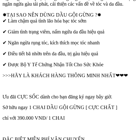
ngăn ngừa gàu tái phát, cải thiện các vấn đề về tóc và da đầu.
✹TẠI SAO NÊN DÙNG DẦU GỘI GỪNG ?✹
​✔ Làm chậm quá tình lão hóa bạc tóc sớm​
​✔ Giảm tình trạng viêm, nấm ngứa da đầu hiệu quả
✔ Ngăn ngừa rụng tóc, kích thích mọc tóc nhanh
​✔ Điều tiết bã nhờn trên da đầu, trị gàu hiệu quả
​✔ Được Bộ Y Tế Chứng Nhận Tốt Cho Sức Khỏe
>>>HÃY LÀ KHÁCH HÀNG THÔNG MINH NHẤT❤❤❤
Ưu đãi CỰC SỐC dành cho bạn đăng ký ngay bây giờ.
Sở hữu ngay 1 CHAI DẦU GỘI GỪNG [ CỰC CHẤT ]
chỉ với 390.000 VNĐ/ 1 CHAI
ĐẶC BIỆT MIỄN PHÍ VẬN CHUYỂN