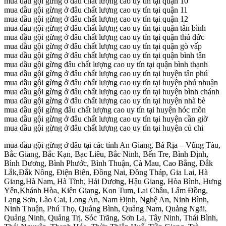
mua dầu gội gừng ở đâu chất lượng cao uy tín tại quận 10
mua dầu gội gừng ở đâu chất lượng cao uy tín tại quận 11
mua dầu gội gừng ở đâu chất lượng cao uy tín tại quận 12
mua dầu gội gừng ở đâu chất lượng cao uy tín tại quận tân bình
mua dầu gội gừng ở đâu chất lượng cao uy tín tại quận thủ đức
mua dầu gội gừng ở đâu chất lượng cao uy tín tại quận gò vấp
mua dầu gội gừng ở đâu chất lượng cao uy tín tại quận bình tân
mua dầu gội gừng đâu chất lượng cao uy tín tại quận bình thạnh
mua dầu gội gừng ở đâu chất lượng cao uy tín tại huyện tân phú
mua dầu gội gừng ở đâu chất lượng cao uy tín tại huyện phú nhuận
mua dầu gội gừng ở đâu chất lượng cao uy tín tại huyện bình chánh
mua dầu gội gừng ở đâu chất lượng cao uy tín tại huyện nhà bè
mua dầu gội gừng đâu chất lượng cao uy tín tại huyện hóc môn
mua dầu gội gừng ở đâu chất lượng cao uy tín tại huyện cần giờ
mua dầu gội gừng ở đâu chất lượng cao uy tín tại huyện củ chi
mua dầu gội gừng ở đâu tại các tỉnh An Giang, Bà Rịa – Vũng Tàu,
Bắc Giang, Bắc Kạn, Bạc Liêu, Bắc Ninh, Bến Tre, Bình Định,
Bình Dương, Bình Phước, Bình Thuận, Cà Mau, Cao Bằng, Đắk
Lắk,Đắk Nông, Điện Biên, Đồng Nai, Đồng Tháp, Gia Lai, Hà
Giang,Hà Nam, Hà Tĩnh, Hải Dương, Hậu Giang, Hòa Bình, Hưng
Yên,Khánh Hòa, Kiên Giang, Kon Tum, Lai Châu, Lâm Đồng,
Lạng Sơn, Lào Cai, Long An, Nam Định, Nghệ An, Ninh Bình,
Ninh Thuận, Phú Thọ, Quảng Bình, Quảng Nam, Quảng Ngãi,
Quảng Ninh, Quảng Trị, Sóc Trăng, Sơn La, Tây Ninh, Thái Bình,