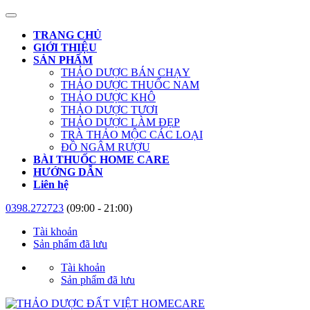
TRANG CHỦ
GIỚI THIỆU
SẢN PHẨM
THẢO DƯỢC BÁN CHẠY
THẢO DƯỢC THUỐC NAM
THẢO DƯỢC KHÔ
THẢO DƯỢC TƯƠI
THẢO DƯỢC LÀM ĐẸP
TRÀ THẢO MỘC CÁC LOẠI
ĐỒ NGÂM RƯỢU
BÀI THUỐC HOME CARE
HƯỚNG DẪN
Liên hệ
0398.272723
(09:00 - 21:00)
Tài khoản
Sản phẩm đã lưu
Tài khoản
Sản phẩm đã lưu