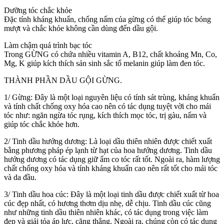
Dưỡng tóc chắc khỏe
Đặc tính kháng khuẩn, chống nấm của gừng có thể giúp tóc bóng
mượt và chắc khỏe không cần dùng đến dầu gội.
Làm chậm quá trình bạc tóc
Trong GỪNG có chứa nhiều vitamin A, B12, chất khoáng Mn, Co,
Mg, K giúp kích thích sản sinh sắc tố melanin giúp làm đen tóc.
THÀNH PHẦN DẦU GỘI GỪNG.
1/ Gừng: Đây là một loại nguyên liệu có tính sát trùng, kháng khuẩn
và tính chất chống oxy hóa cao nên có tác dụng tuyệt vời cho mái
tóc như: ngăn ngừa tóc rụng, kích thích mọc tóc, trị gàu, nấm và
giúp tóc chắc khỏe hơn.
2/ Tinh dầu hướng dương: Là loại dầu thiên nhiên được chiết xuất
bằng phương pháp ép lạnh từ hạt của hoa hướng dương. Tinh dầu
hướng dương có tác dụng giữ ẩm co tóc rất tốt. Ngoài ra, hàm lượng
chất chống oxy hóa và tính kháng khuẩn cao nên rất tốt cho mái tóc
và da đầu.
3/ Tinh dầu hoa cúc: Đây là một loại tinh dầu được chiết xuất từ hoa
cúc đẹp nhất, có hương thơm dịu nhẹ, dễ chịu. Tinh dầu cúc cũng
như những tinh dầu thiên nhiên khác, có tác dụng trong việc làm
đẹp và giải tỏa áp lực, căng thẳng. Ngoài ra, chúng còn có tác dụng