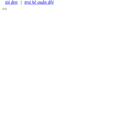
tỏi đen
|
trại hè quân đội