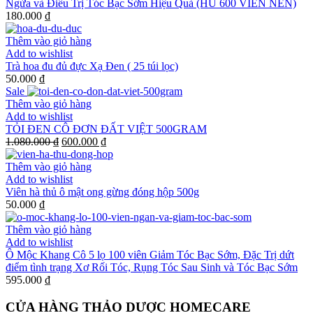
Ngừa và Điều Trị Tóc Bạc Sớm Hiệu Quả (HŨ 600 VIÊN NÉN)
180.000 ₫
Thêm vào giỏ hàng
Add to wishlist
Trà hoa đu đủ đực Xạ Đen ( 25 túi lọc)
50.000 ₫
Sale
Thêm vào giỏ hàng
Add to wishlist
TỎI ĐEN CÔ ĐƠN ĐẤT VIỆT 500GRAM
1.080.000 ₫
600.000 ₫
Thêm vào giỏ hàng
Add to wishlist
Viên hà thủ ô mật ong gừng đóng hộp 500g
50.000 ₫
Thêm vào giỏ hàng
Add to wishlist
Ô Mộc Khang Cô 5 lọ 100 viên Giảm Tóc Bạc Sớm, Đặc Trị dứt
điểm tình trạng Xơ Rối Tóc, Rụng Tóc Sau Sinh và Tóc Bạc Sớm
595.000 ₫
CỬA HÀNG THẢO DƯỢC HOMECARE