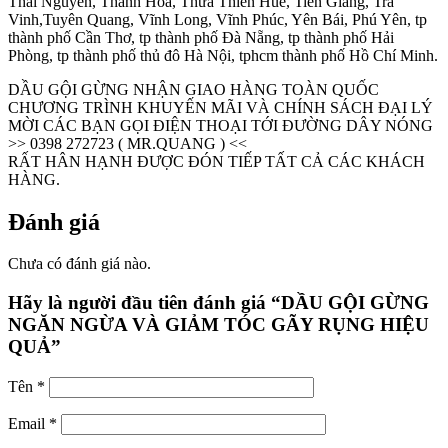
Thái Nguyên, Thanh Hóa, Thừa Thiên Huế, Tiền Giang, Trà
Vinh,Tuyên Quang, Vĩnh Long, Vĩnh Phúc, Yên Bái, Phú Yên, tp
thành phố Cần Thơ, tp thành phố Đà Nẵng, tp thành phố Hải
Phòng, tp thành phố thủ đô Hà Nội, tphcm thành phố Hồ Chí Minh.
DẦU GỘI GỪNG NHẬN GIAO HÀNG TOÀN QUỐC
CHƯƠNG TRÌNH KHUYẾN MÃI VÀ CHÍNH SÁCH ĐẠI LÝ
MỜI CÁC BẠN GỌI ĐIỆN THOẠI TỚI ĐƯỜNG DÂY NÓNG
>> 0398 272723 ( MR.QUANG ) <<
RẤT HÂN HẠNH ĐƯỢC ĐÓN TIẾP TẤT CẢ CÁC KHÁCH
HÀNG.
Đánh giá
Chưa có đánh giá nào.
Hãy là người đầu tiên đánh giá “DẦU GỘI GỪNG
NGĂN NGỪA VÀ GIẢM TÓC GÃY RỤNG HIỆU
QUẢ”
Tên
*
Email
*