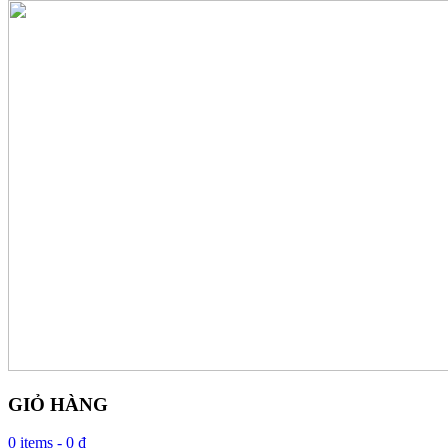
GIỎ HÀNG
0 items -
0 ₫