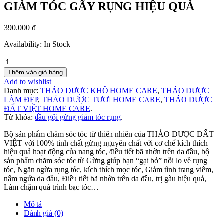
GIẢM TÓC GÃY RỤNG HIỆU QUẢ
390.000 ₫
Availability: In Stock
Thêm vào giỏ hàng
Add to wishlist
Danh mục:
THẢO DƯỢC KHÔ HOME CARE
,
THẢO DƯỢC
LÀM ĐẸP
,
THẢO DƯỢC TƯƠI HOME CARE
,
THẢO DƯỢC
ĐẤT VIỆT HOME CARE
.
Từ khóa:
dầu gội gừng giảm tóc rụng
.
Bộ sản phẩm chăm sóc tóc từ thiên nhiên của THẢO DƯỢC ĐẤT
VIỆT với 100% tinh chất gừng nguyên chất với cơ chế kích thích
hiệu quả hoạt động của nang tóc, điều tiết bã nhờn trên da đầu, bộ
sản phẩm chăm sóc tóc từ Gừng giúp bạn “gạt bỏ” nỗi lo về rụng
tóc, Ngăn ngừa rụng tóc, kích thích mọc tóc, Giảm tình trạng viêm,
nấm ngứa da đầu, Điều tiết bã nhờn trên da đầu, trị gàu hiệu quả,
Làm chậm quá trình bạc tóc…
Mô tả
Đánh giá (0)