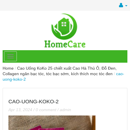
Home
/
Cao Uống KoKo 25 chiết xuất Cao Hà Thủ Ô, Đỗ Đen,
Collagen ngăn bạc tóc, tóc bạc sớm, kích thích mọc tóc đen
/
cao-
uong-koko-2
CAO-UONG-KOKO-2
Apr 13, 2024
/
0 comment
/
admin