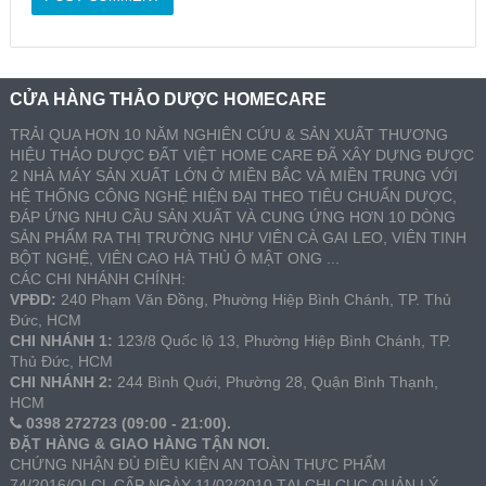
CỬA HÀNG THẢO DƯỢC HOMECARE
TRẢI QUA HƠN 10 NĂM NGHIÊN CỨU & SẢN XUẤT THƯƠNG
HIỆU THẢO DƯỢC ĐẤT VIỆT HOME CARE ĐÃ XÂY DỰNG ĐƯỢC
2 NHÀ MÁY SẢN XUẤT LỚN Ở MIỀN BẮC VÀ MIỀN TRUNG VỚI
HỆ THỐNG CÔNG NGHỆ HIỆN ĐẠI THEO TIÊU CHUẨN DƯỢC,
ĐÁP ỨNG NHU CẦU SẢN XUẤT VÀ CUNG ỨNG HƠN 10 DÒNG
SẢN PHẨM RA THỊ TRƯỜNG NHƯ VIÊN CÀ GAI LEO, VIÊN TINH
BỘT NGHỆ, VIÊN CAO HÀ THỦ Ô MẬT ONG ...
CÁC CHI NHÁNH CHÍNH:
VPĐD:
240 Phạm Văn Đồng, Phường Hiệp Bình Chánh, TP. Thủ
Đức, HCM
CHI NHÁNH 1:
123/8 Quốc lộ 13, Phường Hiệp Bình Chánh, TP.
Thủ Đức, HCM
CHI NHÁNH 2:
244 Bình Quới, Phường 28, Quận Bình Thạnh,
HCM
0398 272723 (09:00 - 21:00).
ĐẶT HÀNG & GIAO HÀNG TẬN NƠI.
CHỨNG NHẬN ĐỦ ĐIỀU KIỆN AN TOÀN THỰC PHẨM
74/2016/QLCL CẤP NGÀY 11/02/2010 TẠI CHI CỤC QUẢN LÝ