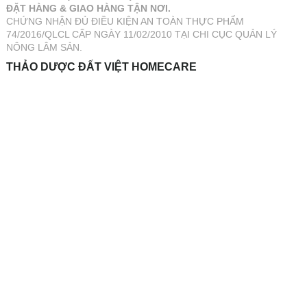
ĐẶT HÀNG & GIAO HÀNG TẬN NƠI.
CHỨNG NHẬN ĐỦ ĐIỀU KIỆN AN TOÀN THỰC PHẨM
74/2016/QLCL CẤP NGÀY 11/02/2010 TẠI CHI CỤC QUẢN LÝ
NÔNG LÂM SẢN.
THẢO DƯỢC ĐẤT VIỆT HOMECARE