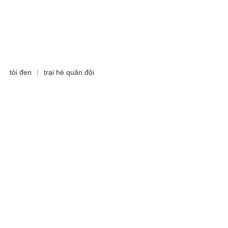
tỏi đen
|
trại hè quân đội