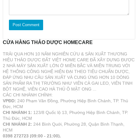
CỬA HÀNG THẢO DƯỢC HOMECARE
TRẢI QUA HƠN 10 NĂM NGHIÊN CỨU & SẢN XUẤT THƯƠNG
HIỆU THẢO DƯỢC ĐẤT VIỆT HOME CARE ĐÃ XÂY DỰNG ĐƯỢC
2 NHÀ MÁY SẢN XUẤT LỚN Ở MIỀN BẮC VÀ MIỀN TRUNG VỚI
HỆ THỐNG CÔNG NGHỆ HIỆN ĐẠI THEO TIÊU CHUẨN DƯỢC,
ĐÁP ỨNG NHU CẦU SẢN XUẤT VÀ CUNG ỨNG HƠN 10 DÒNG
SẢN PHẨM RA THỊ TRƯỜNG NHƯ VIÊN CÀ GAI LEO, VIÊN TINH
BỘT NGHỆ, VIÊN CAO HÀ THỦ Ô MẬT ONG ...
CÁC CHI NHÁNH CHÍNH:
VPĐD:
240 Phạm Văn Đồng, Phường Hiệp Bình Chánh, TP. Thủ
Đức, HCM
CHI NHÁNH 1:
123/8 Quốc lộ 13, Phường Hiệp Bình Chánh, TP.
Thủ Đức, HCM
CHI NHÁNH 2:
244 Bình Quới, Phường 28, Quận Bình Thạnh,
HCM
0398 272723 (09:00 - 21:00).