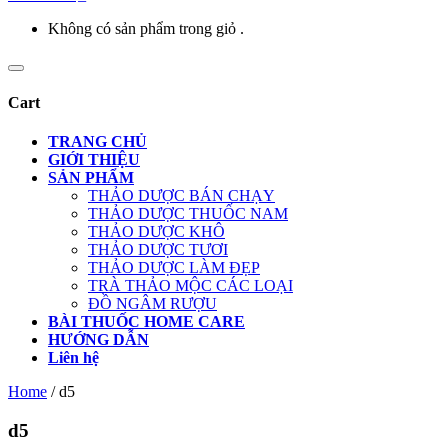
Không có sản phẩm trong giỏ .
Cart
TRANG CHỦ
GIỚI THIỆU
SẢN PHẨM
THẢO DƯỢC BÁN CHẠY
THẢO DƯỢC THUỐC NAM
THẢO DƯỢC KHÔ
THẢO DƯỢC TƯƠI
THẢO DƯỢC LÀM ĐẸP
TRÀ THẢO MỘC CÁC LOẠI
ĐỒ NGÂM RƯỢU
BÀI THUỐC HOME CARE
HƯỚNG DẪN
Liên hệ
Home
/
d5
d5