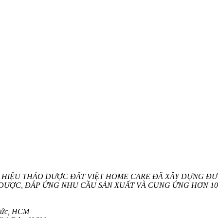
 HIỆU THẢO DƯỢC ĐẤT VIỆT HOME CARE ĐÃ XÂY DỰNG ĐƯỢ
DƯỢC, ĐÁP ỨNG NHU CẦU SẢN XUẤT VÀ CUNG ỨNG HƠN 10 
Đức, HCM