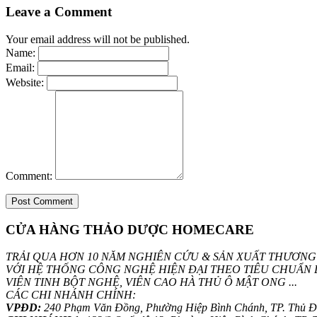
Leave a Comment
Your email address will not be published.
Name:
Email:
Website:
Comment:
CỬA HÀNG THẢO DƯỢC HOMECARE
TRẢI QUA HƠN 10 NĂM NGHIÊN CỨU & SẢN XUẤT THƯƠNG
VỚI HỆ THỐNG CÔNG NGHỆ HIỆN ĐẠI THEO TIÊU CHUẨN 
VIÊN TINH BỘT NGHỆ, VIÊN CAO HÀ THỦ Ô MẬT ONG ...
CÁC CHI NHÁNH CHÍNH:
VPĐD:
240 Phạm Văn Đồng, Phường Hiệp Bình Chánh, TP. Thủ 