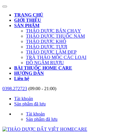
TRANG CHỦ
GIỚI THIỆU
SẢN PHẨM
THẢO DƯỢC BÁN CHẠY
THẢO DƯỢC THUỐC NAM
THẢO DƯỢC KHÔ
THẢO DƯỢC TƯƠI
THẢO DƯỢC LÀM ĐẸP
TRÀ THẢO MỘC CÁC LOẠI
ĐỒ NGÂM RƯỢU
BÀI THUỐC HOME CARE
HƯỚNG DẪN
Liên hệ
0398.272723
(09:00 - 21:00)
Tài khoản
Sản phẩm đã lưu
Tài khoản
Sản phẩm đã lưu