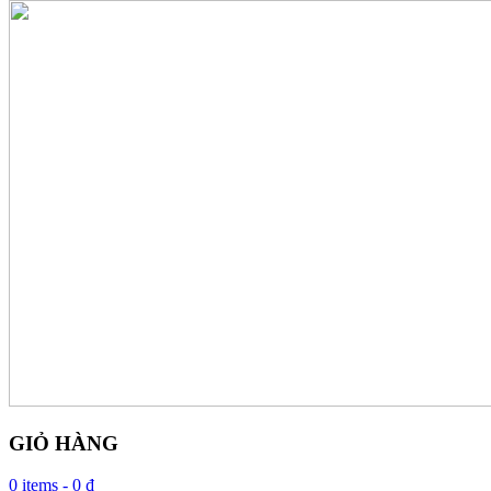
GIỎ HÀNG
0 items -
0 ₫