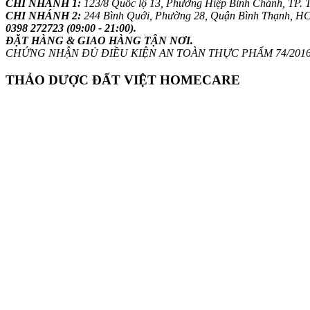
CHI NHÁNH 1:
123/8 Quốc lộ 13, Phường Hiệp Bình Chánh, TP.
CHI NHÁNH 2:
244 Bình Quới, Phường 28, Quận Bình Thạnh, H
0398 272723 (09:00 - 21:00).
ĐẶT HÀNG & GIAO HÀNG TẬN NƠI.
CHỨNG NHẬN ĐỦ ĐIỀU KIỆN AN TOÀN THỰC PHẨM 74/2016/
THẢO DƯỢC ĐẤT VIỆT HOMECARE