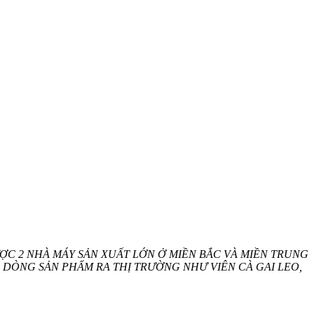
C 2 NHÀ MÁY SẢN XUẤT LỚN Ở MIỀN BẮC VÀ MIỀN TRUNG
DÒNG SẢN PHẨM RA THỊ TRƯỜNG NHƯ VIÊN CÀ GAI LEO,