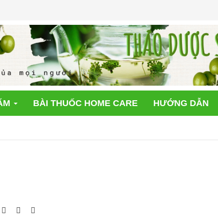
ẨM
BÀI THUỐC HOME CARE
HƯỚNG DẪN