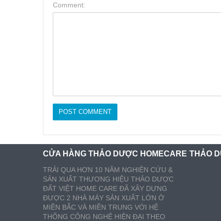
Comment:
CỬA HÀNG THẢO DƯỢC HOMECARE
THẢO D
TRẢI QUA HƠN 10 NĂM NGHIÊN CỨU &
SẢN XUẤT THƯƠNG HIỆU THẢO DƯỢC
ĐẤT VIỆT HOME CARE ĐÃ XÂY DỰNG
ĐƯỢC 2 NHÀ MÁY SẢN XUẤT LỚN Ở
MIỀN BẮC VÀ MIỀN TRUNG VỚI HỆ
THỐNG CÔNG NGHỆ HIỆN ĐẠI THEO