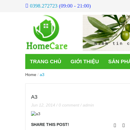
0398.272723
(09:00 - 21:00)
TRANG CHỦ
GIỚI THIỆU
SẢN PH
Home
/
a3
A3
Jun 12, 2014
/
0 comment
/
admin
SHARE THIS POST!