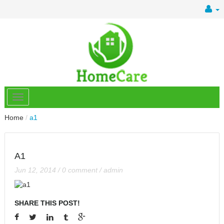
Home
/
a1
A1
Jun 12, 2014
/
0 comment
/
admin
SHARE THIS POST!