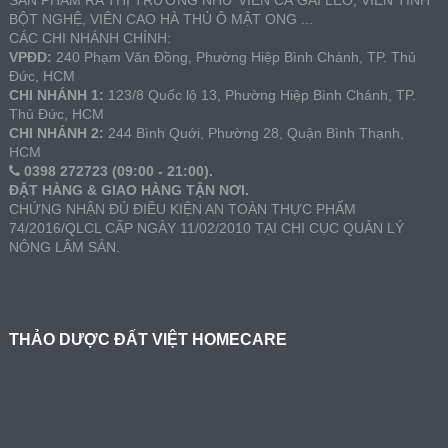
SẢN PHẨM RA THỊ TRƯỜNG NHƯ VIÊN CÀ GAI LEO, VIÊN TINH
BỘT NGHỆ, VIÊN CAO HÀ THỦ Ô MẬT ONG ...
CÁC CHI NHÁNH CHÍNH:
VPĐD:
240 Phạm Văn Đồng, Phường Hiệp Bình Chánh, TP. Thủ
Đức, HCM
CHI NHÁNH 1:
123/8 Quốc lộ 13, Phường Hiệp Bình Chánh, TP.
Thủ Đức, HCM
CHI NHÁNH 2:
244 Bình Quới, Phường 28, Quận Bình Thạnh,
HCM
0398 272723 (09:00 - 21:00).
ĐẶT HÀNG & GIAO HÀNG TẬN NƠI.
CHỨNG NHẬN ĐỦ ĐIỀU KIỆN AN TOÀN THỰC PHẨM
74/2016/QLCL CẤP NGÀY 11/02/2010 TẠI CHI CỤC QUẢN LÝ
NÔNG LÂM SẢN.
THẢO DƯỢC ĐẤT VIỆT HOMECARE