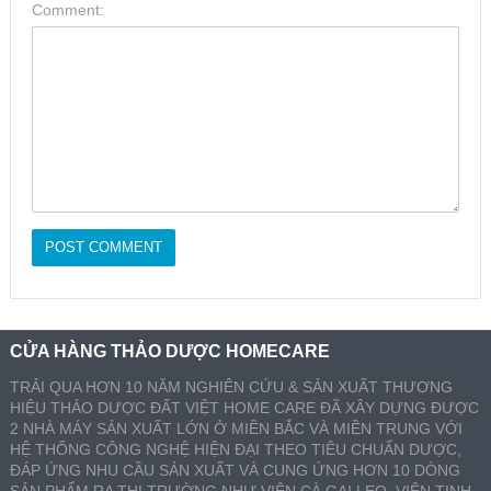
Comment:
CỬA HÀNG THẢO DƯỢC HOMECARE
TRẢI QUA HƠN 10 NĂM NGHIÊN CỨU & SẢN XUẤT THƯƠNG
HIỆU THẢO DƯỢC ĐẤT VIỆT HOME CARE ĐÃ XÂY DỰNG ĐƯỢC
2 NHÀ MÁY SẢN XUẤT LỚN Ở MIỀN BẮC VÀ MIỀN TRUNG VỚI
HỆ THỐNG CÔNG NGHỆ HIỆN ĐẠI THEO TIÊU CHUẨN DƯỢC,
ĐÁP ỨNG NHU CẦU SẢN XUẤT VÀ CUNG ỨNG HƠN 10 DÒNG