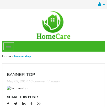
Home
/
banner-top
BANNER-TOP
May 09, 2014
/
0 comment
/
admin
SHARE THIS POST!