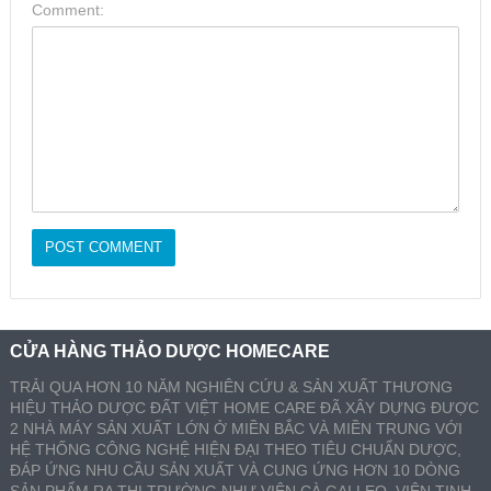
Comment:
CỬA HÀNG THẢO DƯỢC HOMECARE
TRẢI QUA HƠN 10 NĂM NGHIÊN CỨU & SẢN XUẤT THƯƠNG
HIỆU THẢO DƯỢC ĐẤT VIỆT HOME CARE ĐÃ XÂY DỰNG ĐƯỢC
2 NHÀ MÁY SẢN XUẤT LỚN Ở MIỀN BẮC VÀ MIỀN TRUNG VỚI
HỆ THỐNG CÔNG NGHỆ HIỆN ĐẠI THEO TIÊU CHUẨN DƯỢC,
ĐÁP ỨNG NHU CẦU SẢN XUẤT VÀ CUNG ỨNG HƠN 10 DÒNG