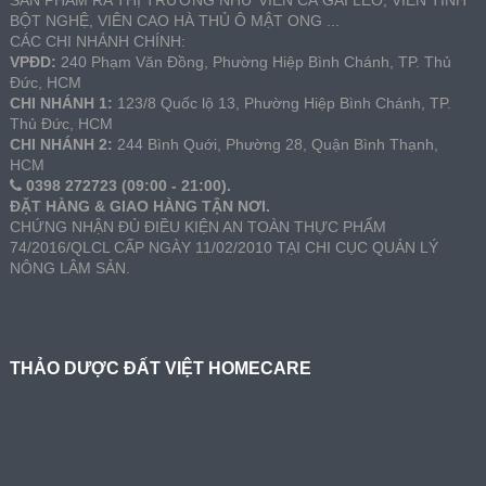
SẢN PHẨM RA THỊ TRƯỜNG NHƯ VIÊN CÀ GAI LEO, VIÊN TINH
BỘT NGHỆ, VIÊN CAO HÀ THỦ Ô MẬT ONG ...
CÁC CHI NHÁNH CHÍNH:
VPĐD:
240 Phạm Văn Đồng, Phường Hiệp Bình Chánh, TP. Thủ
Đức, HCM
CHI NHÁNH 1:
123/8 Quốc lộ 13, Phường Hiệp Bình Chánh, TP.
Thủ Đức, HCM
CHI NHÁNH 2:
244 Bình Quới, Phường 28, Quận Bình Thạnh,
HCM
0398 272723 (09:00 - 21:00).
ĐẶT HÀNG & GIAO HÀNG TẬN NƠI.
CHỨNG NHẬN ĐỦ ĐIỀU KIỆN AN TOÀN THỰC PHẨM
74/2016/QLCL CẤP NGÀY 11/02/2010 TẠI CHI CỤC QUẢN LÝ
NÔNG LÂM SẢN.
THẢO DƯỢC ĐẤT VIỆT HOMECARE