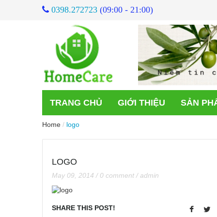
0398.272723
(09:00 - 21:00)
TRANG CHỦ
GIỚI THIỆU
SẢN PH
Home
/
logo
LOGO
May 09, 2014
/
0 comment
/
admin
SHARE THIS POST!