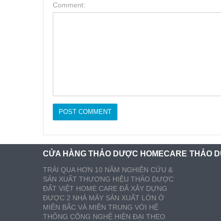
Comment:
CỬA HÀNG THẢO DƯỢC HOMECARE
THẢO D
TRẢI QUA HƠN 10 NĂM NGHIÊN CỨU &
SẢN XUẤT THƯƠNG HIỆU THẢO DƯỢC
ĐẤT VIỆT HOME CARE ĐÃ XÂY DỰNG
ĐƯỢC 2 NHÀ MÁY SẢN XUẤT LỚN Ở
MIỀN BẮC VÀ MIỀN TRUNG VỚI HỆ
THỐNG CÔNG NGHỆ HIỆN ĐẠI THEO