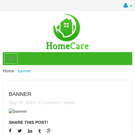
Home
/
banner
BANNER
May 09, 2014
/
0 comment
/
admin
SHARE THIS POST!