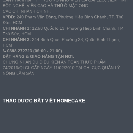
SẢN PHẨM RA THỊ TRƯỜNG NHƯ VIÊN CÀ GAI LEO, VIÊN TINH
BỘT NGHỆ, VIÊN CAO HÀ THỦ Ô MẬT ONG ...
CÁC CHI NHÁNH CHÍNH:
VPĐD:
240 Phạm Văn Đồng, Phường Hiệp Bình Chánh, TP. Thủ
Đức, HCM
CHI NHÁNH 1:
123/8 Quốc lộ 13, Phường Hiệp Bình Chánh, TP.
Thủ Đức, HCM
CHI NHÁNH 2:
244 Bình Quới, Phường 28, Quận Bình Thạnh,
HCM
0398 272723 (09:00 - 21:00).
ĐẶT HÀNG & GIAO HÀNG TẬN NƠI.
CHỨNG NHẬN ĐỦ ĐIỀU KIỆN AN TOÀN THỰC PHẨM
74/2016/QLCL CẤP NGÀY 11/02/2010 TẠI CHI CỤC QUẢN LÝ
NÔNG LÂM SẢN.
THẢO DƯỢC ĐẤT VIỆT HOMECARE