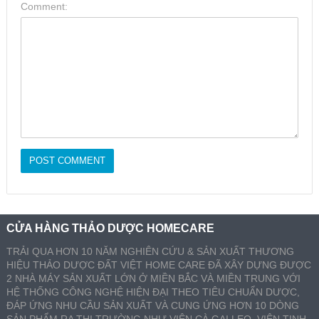
Comment:
CỬA HÀNG THẢO DƯỢC HOMECARE
TRẢI QUA HƠN 10 NĂM NGHIÊN CỨU & SẢN XUẤT THƯƠNG
HIỆU THẢO DƯỢC ĐẤT VIỆT HOME CARE ĐÃ XÂY DỰNG ĐƯỢC
2 NHÀ MÁY SẢN XUẤT LỚN Ở MIỀN BẮC VÀ MIỀN TRUNG VỚI
HỆ THỐNG CÔNG NGHỆ HIỆN ĐẠI THEO TIÊU CHUẨN DƯỢC,
ĐÁP ỨNG NHU CẦU SẢN XUẤT VÀ CUNG ỨNG HƠN 10 DÒNG