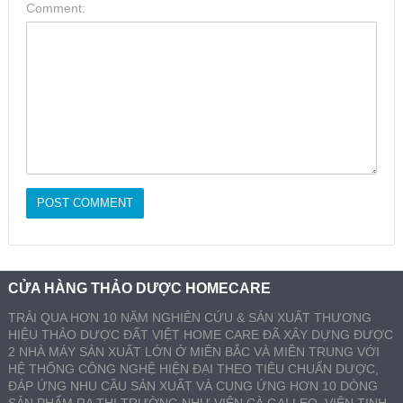
Comment:
CỬA HÀNG THẢO DƯỢC HOMECARE
TRẢI QUA HƠN 10 NĂM NGHIÊN CỨU & SẢN XUẤT THƯƠNG
HIỆU THẢO DƯỢC ĐẤT VIỆT HOME CARE ĐÃ XÂY DỰNG ĐƯỢC
2 NHÀ MÁY SẢN XUẤT LỚN Ở MIỀN BẮC VÀ MIỀN TRUNG VỚI
HỆ THỐNG CÔNG NGHỆ HIỆN ĐẠI THEO TIÊU CHUẨN DƯỢC,
ĐÁP ỨNG NHU CẦU SẢN XUẤT VÀ CUNG ỨNG HƠN 10 DÒNG