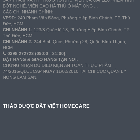
SẢN PHẨM RA THỊ TRƯỜNG NHƯ VIÊN CÀ GAI LEO, VIÊN TINH
BỘT NGHỆ, VIÊN CAO HÀ THỦ Ô MẬT ONG ...
CÁC CHI NHÁNH CHÍNH:
VPĐD:
240 Phạm Văn Đồng, Phường Hiệp Bình Chánh, TP. Thủ
Đức, HCM
CHI NHÁNH 1:
123/8 Quốc lộ 13, Phường Hiệp Bình Chánh, TP.
Thủ Đức, HCM
CHI NHÁNH 2:
244 Bình Quới, Phường 28, Quận Bình Thạnh,
HCM
0398 272723 (09:00 - 21:00).
ĐẶT HÀNG & GIAO HÀNG TẬN NƠI.
CHỨNG NHẬN ĐỦ ĐIỀU KIỆN AN TOÀN THỰC PHẨM
74/2016/QLCL CẤP NGÀY 11/02/2010 TẠI CHI CỤC QUẢN LÝ
NÔNG LÂM SẢN.
THẢO DƯỢC ĐẤT VIỆT HOMECARE