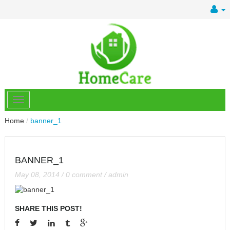
Home
/
banner_1
BANNER_1
May 08, 2014
/
0 comment
/
admin
SHARE THIS POST!