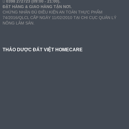
0398 272723 (09:00 - 21:00).
ĐẶT HÀNG & GIAO HÀNG TẬN NƠI.
CHỨNG NHẬN ĐỦ ĐIỀU KIỆN AN TOÀN THỰC PHẨM
74/2016/QLCL CẤP NGÀY 11/02/2010 TẠI CHI CỤC QUẢN LÝ
NÔNG LÂM SẢN.
THẢO DƯỢC ĐẤT VIỆT HOMECARE