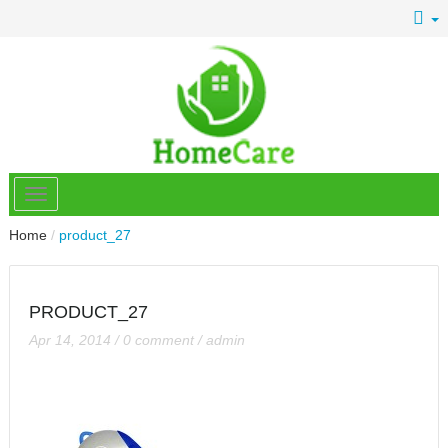
Home
/
product_27
PRODUCT_27
Apr 14, 2014
/
0 comment
/
admin