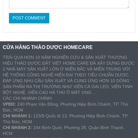
CỬA HÀNG THẢO DƯỢC HOMECARE
TRẢI QUA HƠN 10 NĂM NGHIÊN CỨU & SẢN XUẤT THƯƠNG
HIỆU THẢO DƯỢC ĐẤT VIỆT HOME CARE ĐÃ XÂY DỰNG ĐƯỢC
2 NHÀ MÁY SẢN XUẤT LỚN Ở MIỀN BẮC VÀ MIỀN TRUNG VỚI
HỆ THỐNG CÔNG NGHỆ HIỆN ĐẠI THEO TIÊU CHUẨN DƯỢC,
ĐÁP ỨNG NHU CẦU SẢN XUẤT VÀ CUNG ỨNG HƠN 10 DÒNG
SẢN PHẨM RA THỊ TRƯỜNG NHƯ VIÊN CÀ GAI LEO, VIÊN TINH
BỘT NGHỆ, VIÊN CAO HÀ THỦ Ô MẬT ONG ...
CÁC CHI NHÁNH CHÍNH:
VPĐD:
240 Phạm Văn Đồng, Phường Hiệp Bình Chánh, TP. Thủ
Đức, HCM
CHI NHÁNH 1:
123/8 Quốc lộ 13, Phường Hiệp Bình Chánh, TP.
Thủ Đức, HCM
CHI NHÁNH 2:
244 Bình Quới, Phường 28, Quận Bình Thạnh,
HCM