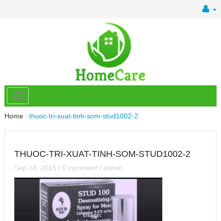
Home
/
thuoc-tri-xuat-tinh-som-stud1002-2
THUOC-TRI-XUAT-TINH-SOM-STUD1002-2
Sep 18, 2015
/
0 comment
/
admin