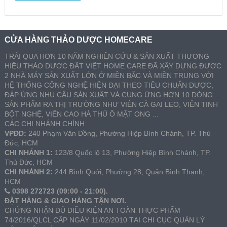
CỬA HÀNG THẢO DƯỢC HOMECARE
TRẢI QUA HƠN 10 NĂM NGHIÊN CỨU & SẢN XUẤT THƯƠNG
HIỆU THẢO DƯỢC ĐẤT VIỆT HOME CARE ĐÃ XÂY DỰNG ĐƯỢC
2 NHÀ MÁY SẢN XUẤT LỚN Ở MIỀN BẮC VÀ MIỀN TRUNG VỚI
HỆ THỐNG CÔNG NGHỆ HIỆN ĐẠI THEO TIÊU CHUẨN DƯỢC,
ĐÁP ỨNG NHU CẦU SẢN XUẤT VÀ CUNG ỨNG HƠN 10 DÒNG
SẢN PHẨM RA THỊ TRƯỜNG NHƯ VIÊN CÀ GAI LEO, VIÊN TINH
BỘT NGHỆ, VIÊN CAO HÀ THỦ Ô MẬT ONG ...
CÁC CHI NHÁNH CHÍNH:
VPĐD:
240 Phạm Văn Đồng, Phường Hiệp Bình Chánh, TP. Thủ
Đức, HCM
CHI NHÁNH 1:
123/8 Quốc lộ 13, Phường Hiệp Bình Chánh, TP.
Thủ Đức, HCM
CHI NHÁNH 2:
244 Bình Quới, Phường 28, Quận Bình Thạnh,
HCM
0398 272723 (09:00 - 21:00).
ĐẶT HÀNG & GIAO HÀNG TẬN NƠI.
CHỨNG NHẬN ĐỦ ĐIỀU KIỆN AN TOÀN THỰC PHẨM
74/2016/QLCL CẤP NGÀY 11/02/2010 TẠI CHI CỤC QUẢN LÝ