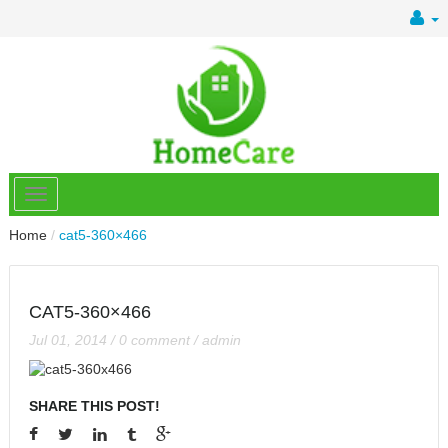
Home
/
cat5-360×466
CAT5-360×466
Jul 01, 2014
/
0 comment
/
admin
SHARE THIS POST!