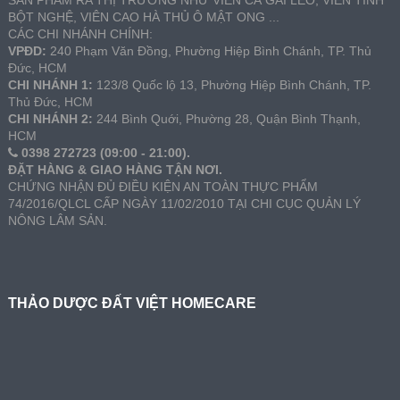
SẢN PHẨM RA THỊ TRƯỜNG NHƯ VIÊN CÀ GAI LEO, VIÊN TINH
BỘT NGHỆ, VIÊN CAO HÀ THỦ Ô MẬT ONG ...
CÁC CHI NHÁNH CHÍNH:
VPĐD:
240 Phạm Văn Đồng, Phường Hiệp Bình Chánh, TP. Thủ
Đức, HCM
CHI NHÁNH 1:
123/8 Quốc lộ 13, Phường Hiệp Bình Chánh, TP.
Thủ Đức, HCM
CHI NHÁNH 2:
244 Bình Quới, Phường 28, Quận Bình Thạnh,
HCM
0398 272723 (09:00 - 21:00).
ĐẶT HÀNG & GIAO HÀNG TẬN NƠI.
CHỨNG NHẬN ĐỦ ĐIỀU KIỆN AN TOÀN THỰC PHẨM
74/2016/QLCL CẤP NGÀY 11/02/2010 TẠI CHI CỤC QUẢN LÝ
NÔNG LÂM SẢN.
THẢO DƯỢC ĐẤT VIỆT HOMECARE