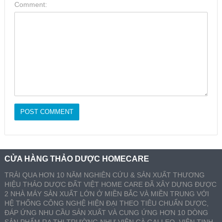
Comment:
CỬA HÀNG THẢO DƯỢC HOMECARE
TRẢI QUA HƠN 10 NĂM NGHIÊN CỨU & SẢN XUẤT THƯƠNG
HIỆU THẢO DƯỢC ĐẤT VIỆT HOME CARE ĐÃ XÂY DỰNG ĐƯỢC
2 NHÀ MÁY SẢN XUẤT LỚN Ở MIỀN BẮC VÀ MIỀN TRUNG VỚI
HỆ THỐNG CÔNG NGHỆ HIỆN ĐẠI THEO TIÊU CHUẨN DƯỢC,
ĐÁP ỨNG NHU CẦU SẢN XUẤT VÀ CUNG ỨNG HƠN 10 DÒNG