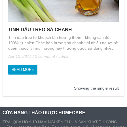
TINH DẦU TREO SẢ CHANH
Tinh dầu treo tự khuếch tán hương thơm - không cần đốt -
100% tự nhiên.Chắc hẳn hương sả chanh với nhiều người rất
quen thuộc, vì mùi hương này thường được sử dụng nhiều
Apr 10, 2014
/
0 comment
/
admin
READ MORE
Showing the single result
CỬA HÀNG THẢO DƯỢC HOMECARE
TRẢI QUA HƠN 10 NĂM NGHIÊN CỨU & SẢN XUẤT THƯƠNG