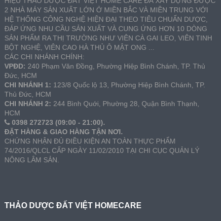
HIỆU THẢO DƯỢC ĐẤT VIỆT HOME CARE ĐÃ XÂY DỰNG ĐƯỢC
2 NHÀ MÁY SẢN XUẤT LỚN Ở MIỀN BẮC VÀ MIỀN TRUNG VỚI
HỆ THỐNG CÔNG NGHỆ HIỆN ĐẠI THEO TIÊU CHUẨN DƯỢC,
ĐÁP ỨNG NHU CẦU SẢN XUẤT VÀ CUNG ỨNG HƠN 10 DÒNG
SẢN PHẨM RA THỊ TRƯỜNG NHƯ VIÊN CÀ GAI LEO, VIÊN TINH
BỘT NGHỆ, VIÊN CAO HÀ THỦ Ô MẬT ONG ...
CÁC CHI NHÁNH CHÍNH:
VPĐD:
240 Phạm Văn Đồng, Phường Hiệp Bình Chánh, TP. Thủ
Đức, HCM
CHI NHÁNH 1:
123/8 Quốc lộ 13, Phường Hiệp Bình Chánh, TP.
Thủ Đức, HCM
CHI NHÁNH 2:
244 Bình Quới, Phường 28, Quận Bình Thạnh,
HCM
0398 272723 (09:00 - 21:00).
ĐẶT HÀNG & GIAO HÀNG TẬN NƠI.
CHỨNG NHẬN ĐỦ ĐIỀU KIỆN AN TOÀN THỰC PHẨM
74/2016/QLCL CẤP NGÀY 11/02/2010 TẠI CHI CỤC QUẢN LÝ
NÔNG LÂM SẢN.
THẢO DƯỢC ĐẤT VIỆT HOMECARE