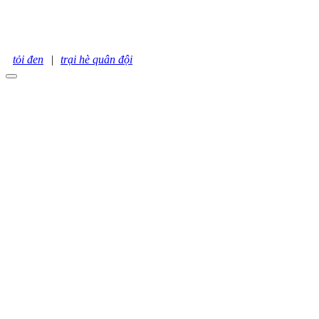
tỏi đen
|
trại hè quân đội