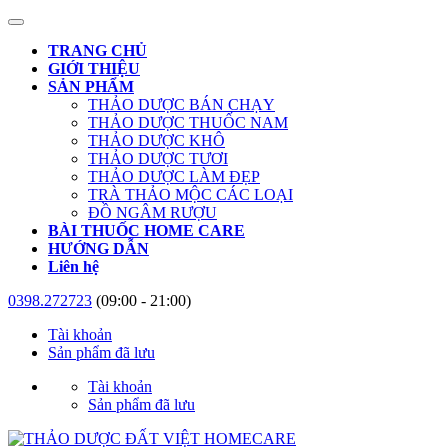
TRANG CHỦ
GIỚI THIỆU
SẢN PHẨM
THẢO DƯỢC BÁN CHẠY
THẢO DƯỢC THUỐC NAM
THẢO DƯỢC KHÔ
THẢO DƯỢC TƯƠI
THẢO DƯỢC LÀM ĐẸP
TRÀ THẢO MỘC CÁC LOẠI
ĐỒ NGÂM RƯỢU
BÀI THUỐC HOME CARE
HƯỚNG DẪN
Liên hệ
0398.272723
(09:00 - 21:00)
Tài khoản
Sản phẩm đã lưu
Tài khoản
Sản phẩm đã lưu