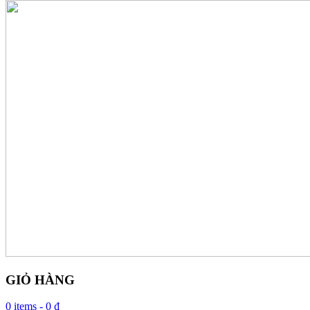
GIỎ HÀNG
0 items -
0 ₫