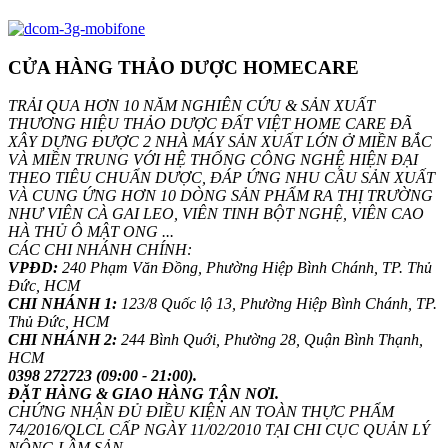
CỬA HÀNG THẢO DƯỢC HOMECARE
TRẢI QUA HƠN 10 NĂM NGHIÊN CỨU & SẢN XUẤT
THƯƠNG HIỆU THẢO DƯỢC ĐẤT VIỆT HOME CARE ĐÃ
XÂY DỰNG ĐƯỢC 2 NHÀ MÁY SẢN XUẤT LỚN Ở MIỀN BẮC
VÀ MIỀN TRUNG VỚI HỆ THỐNG CÔNG NGHỆ HIỆN ĐẠI
THEO TIÊU CHUẨN DƯỢC, ĐÁP ỨNG NHU CẦU SẢN XUẤT
VÀ CUNG ỨNG HƠN 10 DÒNG SẢN PHẨM RA THỊ TRƯỜNG
NHƯ VIÊN CÀ GAI LEO, VIÊN TINH BỘT NGHỆ, VIÊN CAO
HÀ THỦ Ô MẬT ONG ...
CÁC CHI NHÁNH CHÍNH:
VPĐD:
240 Phạm Văn Đồng, Phường Hiệp Bình Chánh, TP. Thủ
Đức, HCM
CHI NHÁNH 1:
123/8 Quốc lộ 13, Phường Hiệp Bình Chánh, TP.
Thủ Đức, HCM
CHI NHÁNH 2:
244 Bình Quới, Phường 28, Quận Bình Thạnh,
HCM
0398 272723 (09:00 - 21:00).
ĐẶT HÀNG & GIAO HÀNG TẬN NƠI.
CHỨNG NHẬN ĐỦ ĐIỀU KIỆN AN TOÀN THỰC PHẨM
74/2016/QLCL CẤP NGÀY 11/02/2010 TẠI CHI CỤC QUẢN LÝ
NÔNG LÂM SẢN.