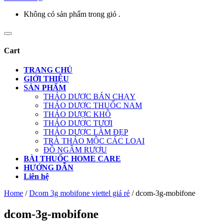
Không có sản phẩm trong giỏ .
Cart
TRANG CHỦ
GIỚI THIỆU
SẢN PHẨM
THẢO DƯỢC BÁN CHẠY
THẢO DƯỢC THUỐC NAM
THẢO DƯỢC KHÔ
THẢO DƯỢC TƯƠI
THẢO DƯỢC LÀM ĐẸP
TRÀ THẢO MỘC CÁC LOẠI
ĐỒ NGÂM RƯỢU
BÀI THUỐC HOME CARE
HƯỚNG DẪN
Liên hệ
Home
/
Dcom 3g mobifone viettel giá rẻ
/
dcom-3g-mobifone
dcom-3g-mobifone